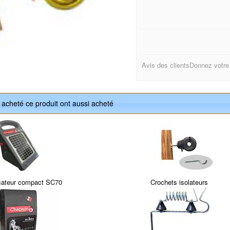
Avis des clients
Donnez votre
t acheté ce produit ont aussi acheté
icateur compact SC70
Crochets isolateurs