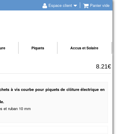
Espace client
Panier vide
ture
Piquets
Accus et Solaire
8.21€
chets à vis courbe pour piquets de clôture électrique en
de.
es et ruban 10 mm