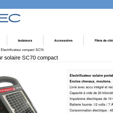
Isolateurs
Accessoires
Filets de clô
Electrificateur compact SC70
eur solaire SC70 compact
Electrificateur solaire port
Enclos chevaux, moutons.
Livré avec accu intégré et re
Capacité à vide de 20 kilomèt
Impulsions électriques de 10 
Batterie fournie :12 volts / 7
Consommation électrique : 4