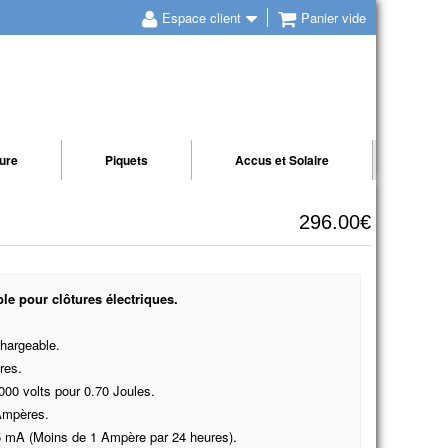
Espace client
Panier vide
ture
Piquets
Accus et Solaire
296.00€
able pour clôtures électriques.
chargeable.
res.
000 volts pour 0.70 Joules.
 Ampères.
5 mA (Moins de 1 Ampère par 24 heures).