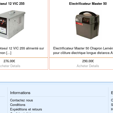
tseul 12 VIC 255
Electrificateur Master 50
lotseul 12 VIC 255 alimenté sur
Electrificateur Master 50 Chapron Lemé
non [...]
pour clôture électrique longue distance.Al
276.00€
290.00€
cheter
Details
Acheter
Details
Informations
E
Contactez nous
C
Conditions
S
Expéditions et retours
H