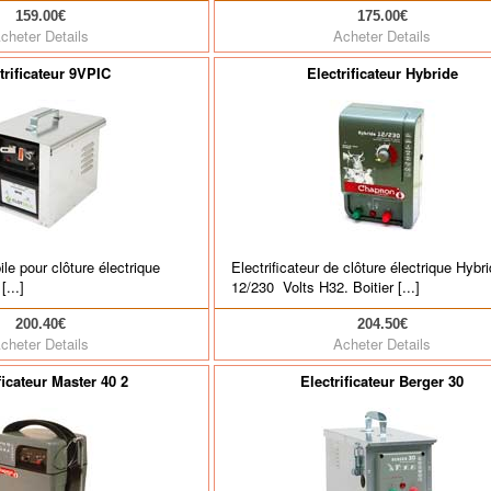
159.00€
175.00€
cheter
Details
Acheter
Details
trificateur 9VPIC
Electrificateur Hybride
pile pour clôture électrique
Electrificateur de clôture électrique Hybr
...]
12/230 Volts H32. Boitier [...]
200.40€
204.50€
cheter
Details
Acheter
Details
ficateur Master 40 2
Electrificateur Berger 30