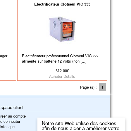
Electrificateur Clotseul VIC 355
nager
Electrificateur professionnel Clotseul VIC355
i
alimenté sur batterie 12 volts (non [...]
312.00€
Acheter
Details
Page (s) :
1
space client
réer un compte
e connecter
Notre site Web utilise des cookies
istorique
afin de nous aider à améliorer votre