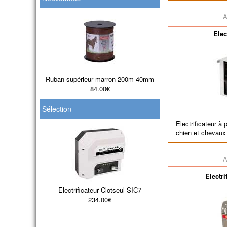
A
Elec
Ruban supérieur marron 200m 40mm
84.00€
Sélection
Electrificateur à 
chien et chevaux [
A
Electri
Electrificateur Clotseul SIC7
234.00€