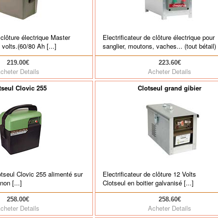
 clôture électrique Master
Electrificateur de clôture électrique pour
 volts.(60/80 Ah [...]
sanglier, moutons, vaches... (tout bétail)
219.00€
223.60€
cheter
Details
Acheter
Details
tseul Clovic 255
Clotseul grand gibier
lotseul Clovic 255 alimenté sur
Electrificateur de clôture 12 Volts
non [...]
Clotseul en boitier galvanisé [...]
258.00€
258.60€
cheter
Details
Acheter
Details