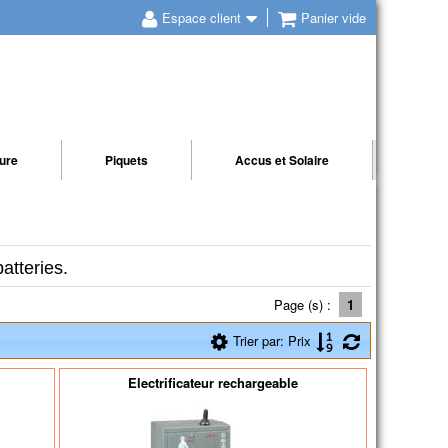
Espace client
Panier vide
ture
Piquets
Accus et Solaire
atteries.
Page (s) :
1
Trier par: Prix
Electrificateur rechargeable