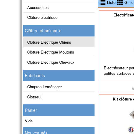
Liste
Grille
Accessoires
Electrifica
Clôture électrique
Clôture et animaux
Clôture Electrique Chiens
Clôture Electrique Moutons
Clôture Electrique Chevaux
Electrificateur po
petites surfaces 
Fabricants
Chapron Leménager
A
Clotseul
Kit clôture
Panier
Vide.
Nouveautés