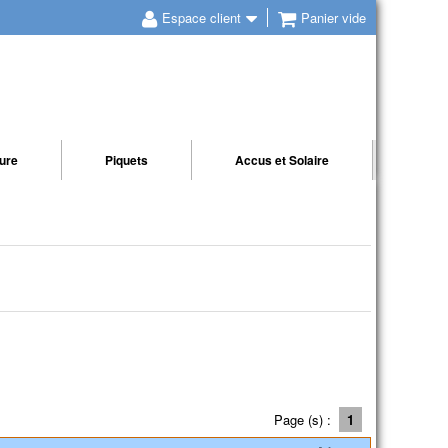
Espace client
Panier vide
ture
Piquets
Accus et Solaire
Page (s) :
1