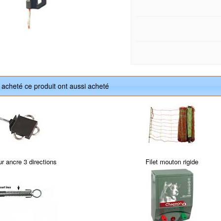
t acheté ce produit ont aussi acheté
ur ancre 3 directions
Filet mouton rigide