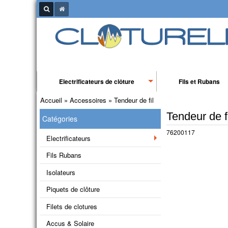
Electrificateurs de clôture
Fils et Rubans
Accueil
»
Accessoires
»
Tendeur de fil
Tendeur de fi
Catégories
76200117
Electrificateurs
Fils Rubans
Isolateurs
Piquets de clôture
Filets de clotures
Accus & Solaire