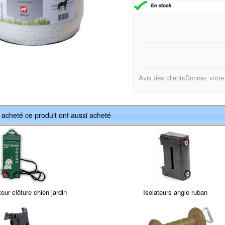
Avis des clients
Donnez votre
t acheté ce produit ont aussi acheté
teur clôture chien jardin
Isolateurs angle ruban