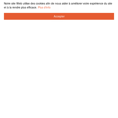
Notre site Web utilise des cookies afin de nous aider à améliorer votre expérience du site
et à la rendre plus efficace.
Plus d'info
Accepter
Contrôleur de clôture
14.50€
Produits
Nouveautés
Promotions
Informations
Contactez nous
Conditions
Expéditions et retours
Confidentialité
Mentions légales
Espace client