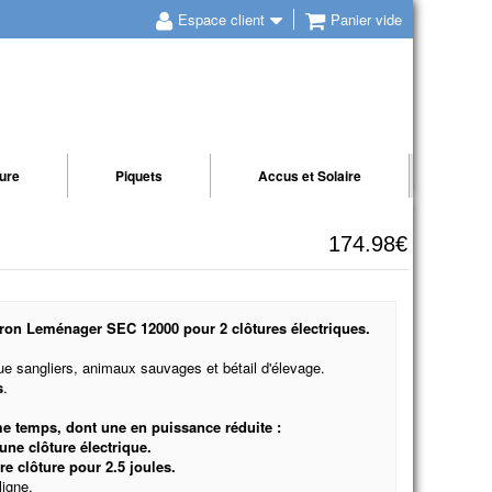
Espace client
Panier vide
ture
Piquets
Accus et Solaire
174.98€
pron Leménager SEC 12000 pour 2 clôtures électriques.
que sangliers, animaux sauvages et bétail d'élevage.
s
.
me temps, dont une en puissance réduite :
une clôture électrique.
re clôture pour 2.5 joules.
ligne.