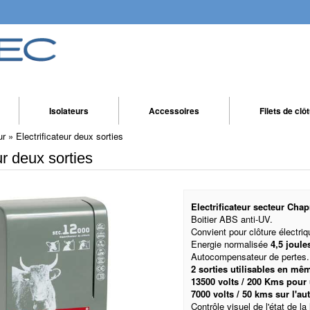
Isolateurs
Accessoires
Filets de clô
ur
»
Electrificateur deux sorties
ur deux sorties
Electrificateur secteur Cha
Boitier ABS anti-UV.
Convient pour clôture électri
Energie normalisée
4,5 joule
Autocompensateur de pertes.
2 sorties utilisables en mê
13500 volts / 200 Kms pour 
7000 volts / 50 kms sur l'aut
Contrôle visuel de l'état de la 