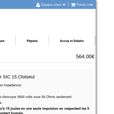
Espace client
Panier vide
ture
Piquets
Accus et Solaire
564.00€
ur SIC 15 Clotseul
sse Impédance)
le d'envoyer 3500 volts sous 50 Ohms seulement.
s.
squ'à 15 joules en une seule impulsion en respectant les 5
contact humain.