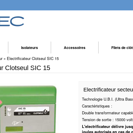
Isolateurs
Accessoires
Filets de clô
ur
»
Electrificateur Clotseul SIC 15
eur Clotseul SIC 15
Electrificateur secte
Technologie U.B.I. (Ultra Ba
Caractéristiques :
Double transformateur capab
Tension de sortie : 15000 volt
L'electrificateur délivre ju
joules autorisés en cas de 