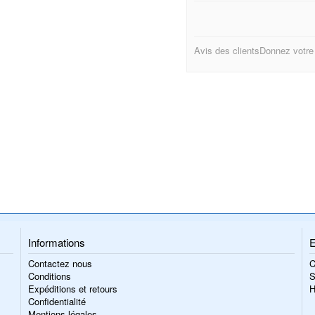
Avis des clients
Donnez votre
Informations
E
Contactez nous
C
Conditions
S
Expéditions et retours
H
Confidentialité
Mentions légales