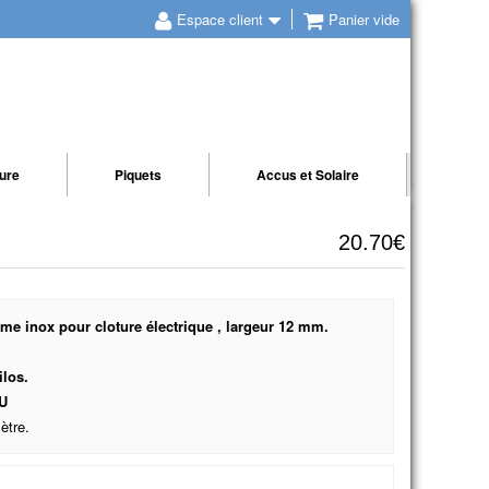
Espace client
Panier vide
ture
Piquets
Accus et Solaire
20.70€
e inox pour cloture électrique , largeur 12 mm.
ilos.
CU
ètre.