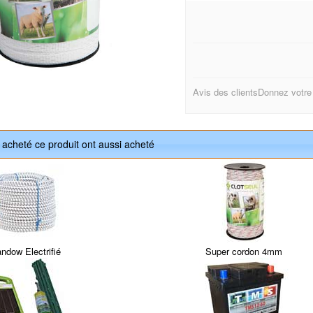
Avis des clients
Donnez votre
t acheté ce produit ont aussi acheté
ndow Electrifié
Super cordon 4mm