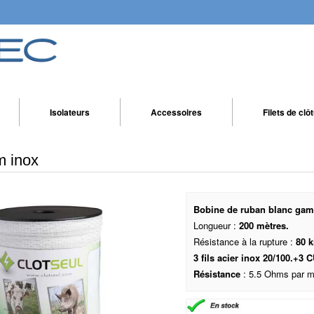
Isolateurs
Accessoires
Filets de clô
 inox
Bobine de ruban blanc gamm
Longueur :
200 mètres.
Résistance à la rupture :
80 k
3 fils acier inox 20/100.+3 
Résistance
: 5.5 Ohms par m