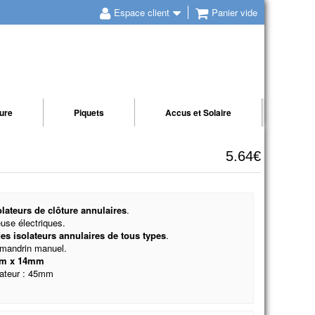
Espace client
Panier vide
ture
Piquets
Accus et Solaire
5.64€
lateurs de clôture annulaires
.
use électriques.
des isolateurs annulaires de tous types
.
 mandrin manuel.
m x 14mm
lateur : 45mm