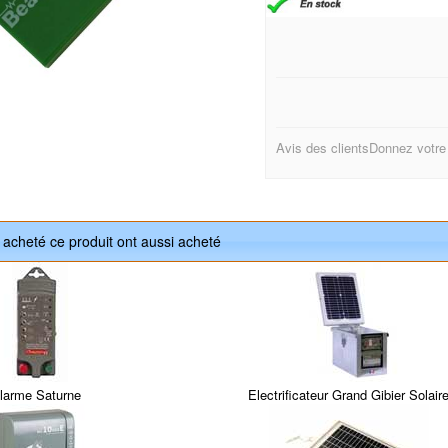
Avis des clients
Donnez votre
t acheté ce produit ont aussi acheté
larme Saturne
Electrificateur Grand Gibier Solair