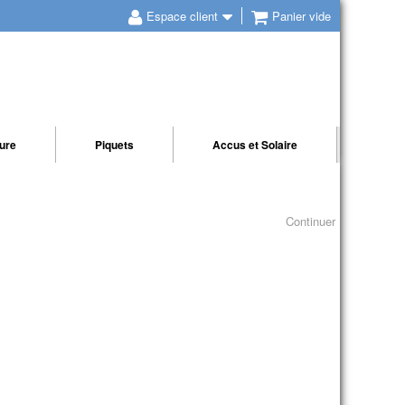
Espace client
Panier vide
ture
Piquets
Accus et Solaire
Continuer