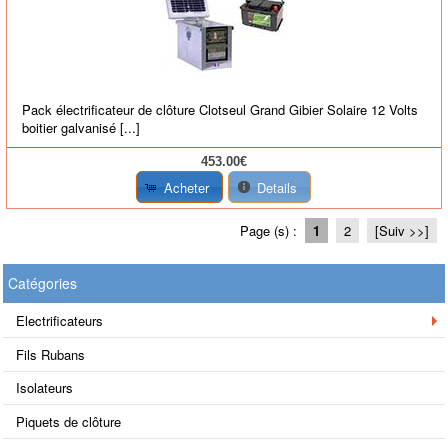
Pack électrificateur de clôture Clotseul Grand Gibier Solaire 12 Volts
boitier galvanisé [...]
453.00€
Acheter
Details
Page (s) :
1
2
[Suiv >>]
Catégories
Electrificateurs
Fils Rubans
Isolateurs
Piquets de clôture